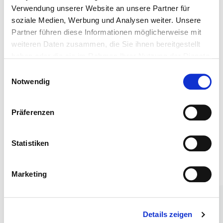
Verwendung unserer Website an unsere Partner für
soziale Medien, Werbung und Analysen weiter. Unsere
Partner führen diese Informationen möglicherweise mit
weiteren Daten zusammen, die Sie ihnen bereitgestellt
haben oder die sie im Rahmen Ihrer Nutzung der Dienste
gesammelt haben.
Vagina - für gedehnte Stimulation
Einwilligungsauswahl
Notwendig
Präferenzen
Statistiken
GPunkt - der unerwartete Geheimtipp
Marketing
Details zeigen
Knock Knock - Hintertürchen lässt