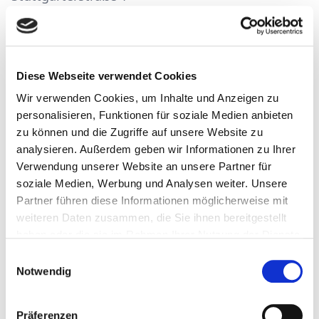
74211 Leingarten
Telefon: +4971311254000
Diese Webseite verwendet Cookies
E-Mail: [E-Mail-Adresse der verantwortlichen
Wir verwenden Cookies, um Inhalte und Anzeigen zu
Stelle]
personalisieren, Funktionen für soziale Medien anbieten
zu können und die Zugriffe auf unsere Website zu
Verantwortliche Stelle ist die natürliche oder
analysieren. Außerdem geben wir Informationen zu Ihrer
juristische Person, die allein oder gemeinsam
Verwendung unserer Website an unsere Partner für
soziale Medien, Werbung und Analysen weiter. Unsere
mit anderen über die Zwecke und Mittel der
Partner führen diese Informationen möglicherweise mit
Verarbeitung von personenbezogenen Daten (z.
weiteren Daten zusammen, die Sie ihnen bereitgestellt
B. Namen, E-Mail-Adressen o. Ä.) entscheidet.
haben oder die sie im Rahmen Ihrer Nutzung der Dienste
gesammelt haben.
Einwilligungsauswahl
Notwendig
Speicherdauer
Präferenzen